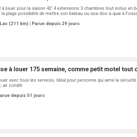
l à louer pour la saison ￼42’ 4 extensions 3 chambres tout inclus en b
 la plage possibilité de mettre son bateau ou sea-doo à quai à Foss
 la Jacque Cartier au Domaine de la rivière aux pins 418-561-5013. 
Lac (211 km) | Parue depuis 29 jours
Chambre luxueuse à louer 175 semaine, comme petit mo
vec tous les services. Idéal pour personne qui aime la sécurité , la tranquillité e
le luxe. Échangeur d'air, air conditi
arue depuis 51 jours