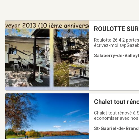
ROULOTTE SUR
Roulotte 26,4 2 porte
écrivez-moi svpGazebo
« 4 veh »Arbres sur le
Salaberry-de-Valleyf
Chalet tout rén
Chalet tout rénové à 
economiser avec nos Speciau
AoutSitué à 45 minute
St-Gabriel-de-Brand