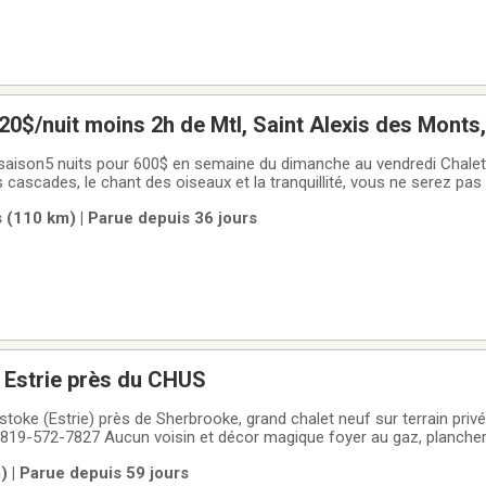
chalet à louer, 120$/nuit moins 2h de Mtl, Saint Alex
 semaine du dimanche au vendredi Chalet citq 302886SI
 des oiseaux et la tranquillité, vous ne serez pas déçu.3 chambres,
avail)🌭BBQ🔥Feu foyer intérieur extérieur🐕
 (110 km) | Parue depuis 36 jours
s
 Estrie près du CHUS
toke (Estrie) près de Sherbrooke, grand chalet neuf sur terrain priv
819-572-7827 Aucun voisin et décor magique foyer au gaz, plancher
ité , laveuse sécheuse, aussi location au mois pas de bail, travailleur
 | Parue depuis 59 jours
golf,