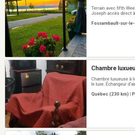
Terrain avec fifth Wee
Joseph accès direct à
Lac/ ste-Catherine de
Fossambault-sur-le-
Chambre luxueuse à louer a
Québec (230 km) | P