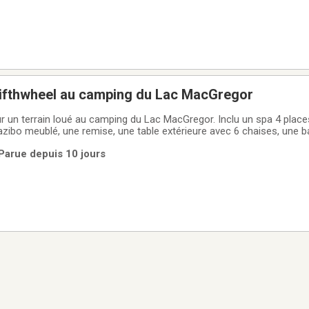
Fifthwheel au camping du Lac MacGregor
ur un terrain loué au camping du Lac MacGregor. Inclu un spa 4 plac
zibo meublé, une remise, une table extérieure avec 6 chaises, une b
e la roulotte comprend une cuisine toute équipée avec un frigo et une
 Parue depuis 10 jours
, une cafetière