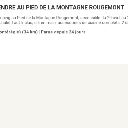
OTTE À VENDRE AU PIED DE LA MONTAGNE ROUGEMONT
mping au Pied de la Montagne Rougemont, accessible du 20 avril au 
alet.Tout Inclus, clé en main: accessoires de cuisine complets, 2 divan
reau de travail, matelas queen neuf, tondeuse, grande remise et de m
ontérégie) (34 km) | Parue depuis 24 jours
 X 12'.