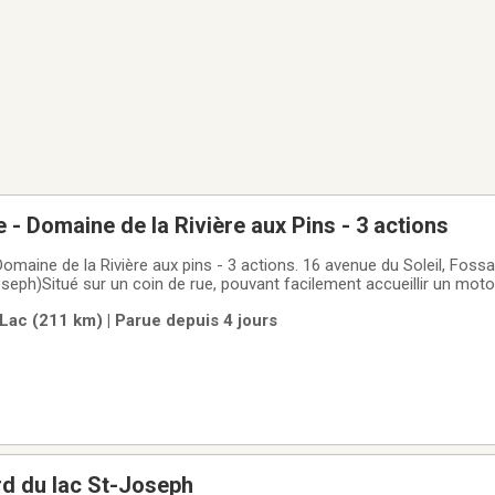
 - Domaine de la Rivière aux Pins - 3 actions
ux pins - 3 actions. 16 avenue du Soleil, Fossambault-sur-le-
seph)Situé sur un coin de rue, pouvant facilement accueillir un moto
n 2024), électricité, services aqueduc et sanitaire de la municipalité. Accès au
Lac (211 km) | Parue depuis 4 jours
rd du lac St-Joseph