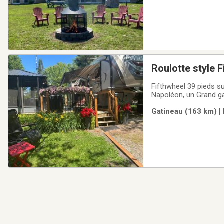
Roulotte style 
Fifthwheel 39 pieds s
Napoléon, un Grand ga
rouleaux.L’intérieur d
Gatineau (163 km) |
un îlot avec 2 lavabos