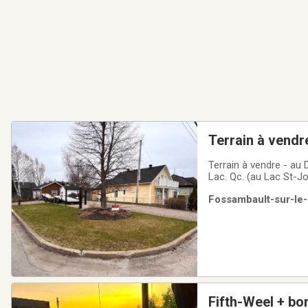
Terrain à vendre
Terrain à vendre - au Domaine de la Rivière a
Lac. Qc. (au Lac St-Jo
Cabanon (toiture refaite e
Fossambault-sur-le-
St-Joseph, activités
Fifth-Weel + bo