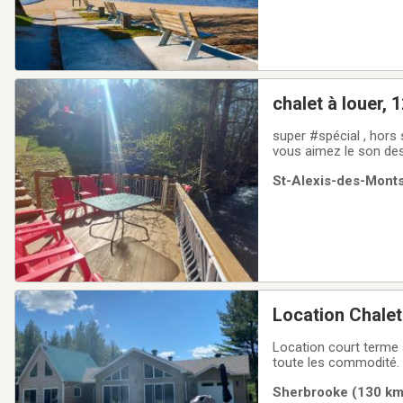
super #spécial , hors saison5 nuits pour 600$ en
vous aimez le son des cascades, le chant
2 salles de bain, magnifique verrière, tout équipé, 💻Wifi (télétr
St-Alexis-des-Monts
#PetFriendly petit frai
Location Chalet
Location court terme s
toute les commodité. 
internet 1000mbt illim
Sherbrooke (130 km)
terrain de pratique de 