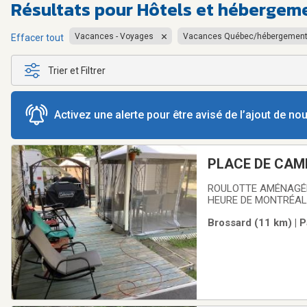
Résultats pour
Hôtels et hébergem
Vacances - Voyages
Vacances Québec/hébergemen
Effacer tout
Trier et Filtrer
Activez une alerte pour être avisé de l’ajout de n
PLACE DE CAMP
ROULOTTE AMÉNAGÉE 
HEURE DE MONTRÉAL
Brossard (11 km) | P