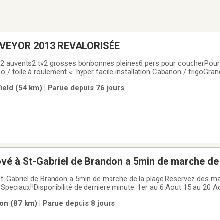
VEYOR 2013 REVALORISÉE
s2 auvents2 tv2 grosses bonbonnes pleines6 pers pour coucherPour p
 / toile à roulement « hyper facile installation Cabanon / frigoGra
 terrain
ield (54 km) | Parue depuis 76 jours
ové à St-Gabriel de Brandon a 5min de marche de 
St-Gabriel de Brandon a 5min de marche de la plage.Reservez des ma
x!!Disponibilité de derniere minute: 1er au 6 Aout 15 au 20 Aout 27 au 27
s de Montréal et de Québec, a 5min de marche de la plage de
on (87 km) | Parue depuis 8 jours