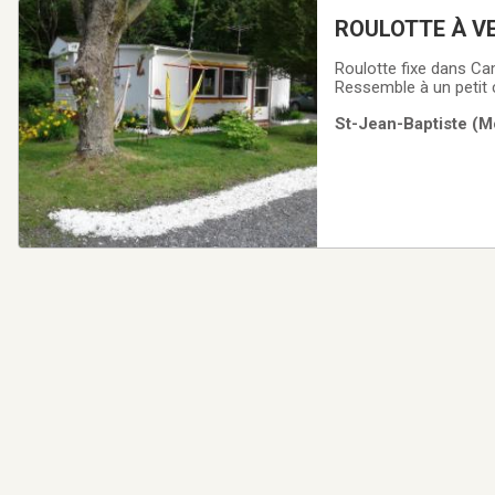
ROUL
Roulotte fixe dans Ca
Ressemble à un petit ch
laveuse, sécheuse, bu
St-Jean-Baptiste (M
objets utiles. Patio 12'