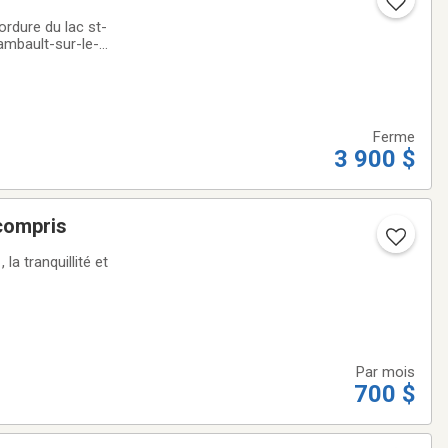
ordure du lac st-
ambault-sur-le-
3900$
Ferme
3 900 $
tel tout compris
t
Par mois
700 $