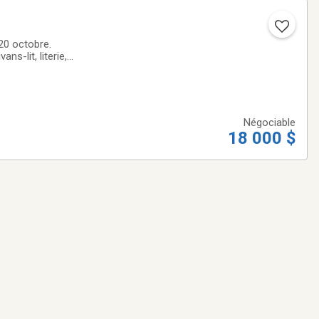
20 octobre.
s-lit, literie,
ultiples autres
Négociable
18 000 $