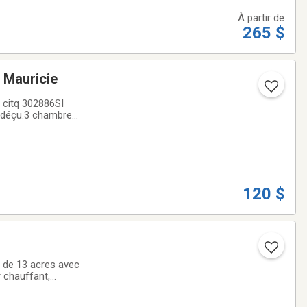
À partir de
265 $
is des Monts, Mauricie
120 $
é de 13 acres avec
 chauffant,
s bienvenus aussi,