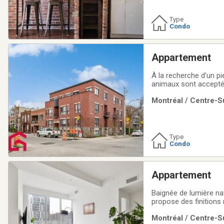
Type
Condo
Appartement
À la recherche d'un pi
animaux sont acceptés
parfaitement vous con
Montréal / Centre-Su
aire de vie ouverte, un
Type
Condo
Appartement
Baignée de lumière na
propose des finitions 
terrasse privée d'envi
Montréal / Centre-Su
intérieur-extérieur. La 