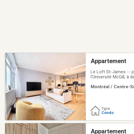
Appartement
Le Loft St-James -- jo
l'Université McGill, à
offre un vaste espace
Montréal / Centre-Su
chambre principale es
Type
Condo
Appartement