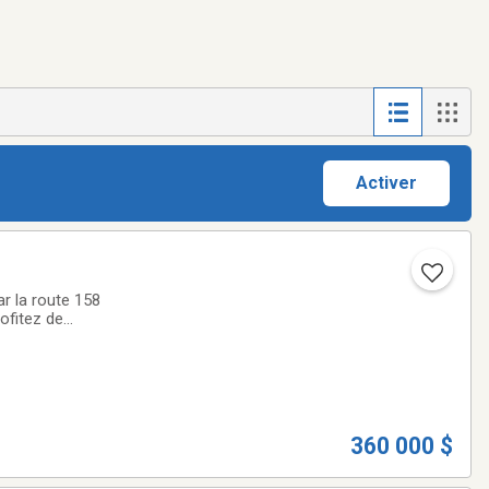
Activer
r la route 158
rofitez de
rdable. Unités pour
360 000 $