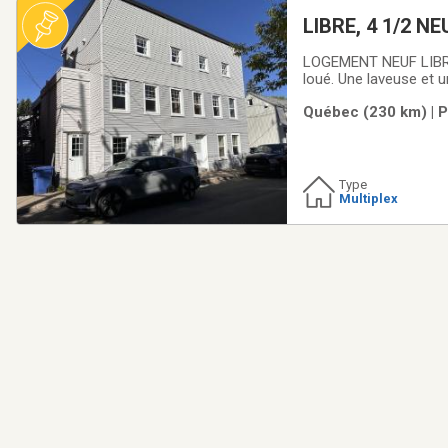
LIBRE, 4 1/2 NE
(transport comm
LOGEMENT NEUF LIBRE
loué. Une laveuse et 
laveuse de vaisselle. 
Québec (230 km) | P
grand balcon orienté 
Type
Multiplex