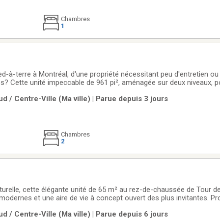
Chambres
1
ed-à-terre à Montréal, d'une propriété nécessitant peu d'entretien o
? Cette unité impeccable de 961 pi², aménagée sur deux niveaux, po
venir! Elle offre 2 chambres de bonnes dimensions, 2 salles de bai
d / Centre-Ville (Ma ville) | Parue depuis 3 jours
e cuisine
Chambres
2
turelle, cette élégante unité de 65 m² au rez-de-chaussée de Tour 
modernes et une aire de vie à concept ouvert des plus invitantes. Pr
ron 500 pi² avec jardin à la française adjacent, idéale pour une parfa
d / Centre-Ville (Ma ville) | Parue depuis 6 jours
suite