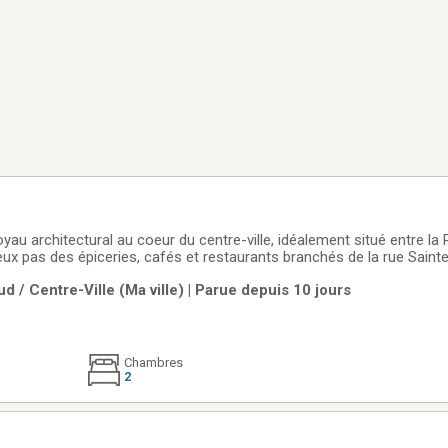
yau architectural au coeur du centre-ville, idéalement situé entre la 
 deux pas des épiceries, cafés et restaurants branchés de la rue Sainte
 de vie à aire ouverte comprenant salon, salle à manger et cuisine 
d / Centre-Ville (Ma ville) | Parue depuis 10 jours
t
Chambres
2