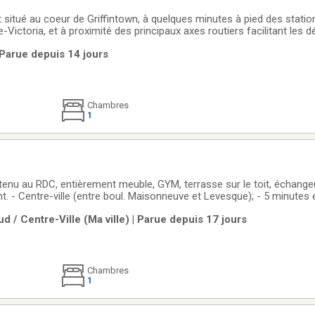
situé au coeur de Griffintown, à quelques minutes à pied des stati
Victoria, et à proximité des principaux axes routiers facilitant les
e chambre fermée avec walk-in et balcon, installation laveuse/sécheuse, ce
| Parue depuis 14 jours
t à un mode de
Chambres
1
enu au RDC, entièrement meuble, GYM, terrasse sur le toit, échangeur
t. - Centre-ville (entre boul. Maisonneuve et Levesque); - 5 minutes 
d / Centre-Ville (Ma ville) | Parue depuis 17 jours
iothèque
Chambres
1