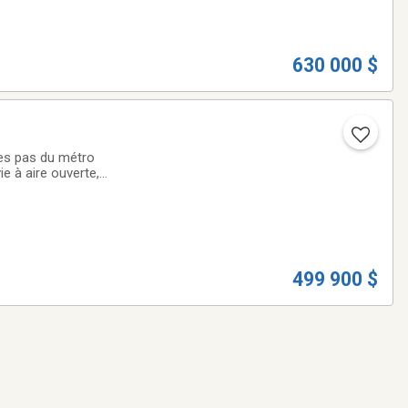
630 000 $
ues pas du métro
e à aire ouverte, à
alle de bain
499 900 $