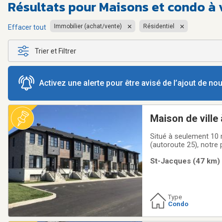
Résultats pour
Maisons et condo à 
Immobilier (achat/vente)
Résidentiel
Effacer tout
Trier et Filtrer
Activez une alerte pour être avisé de l’ajout de n
Maison de ville
Situé à seulement 10 m
(autoroute 25), notre p
l'accessibilité aux se
St-Jacques (47 km) 
ÉTÉ 2026Caractéristi
Type
Condo