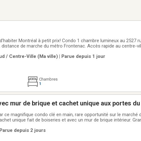
 d'habiter Montréal à petit prix! Condo 1 chambre lumineux au 2527 
 à distance de marche du métro Frontenac. Accès rapide au centre-vil
on, près de cafés, restos, commerces et parcs. Situé dans une constr
d / Centre-Ville (Ma ville) | Parue depuis 1 jour
estion,
Chambres
1
Condo urbain avec mur de brique et cache
oir granit et électros et meubles de qualité. Salle de bain digne d'un spa,
 Parue depuis 2 jours
ec mur