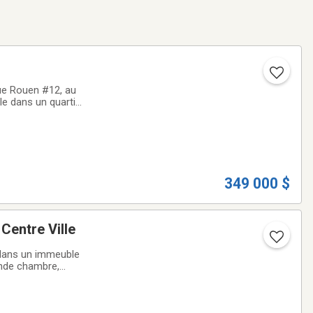
rue Rouen #12, au
le dans un quartier
uction récente
349 000 $
t unique aux portes du Centre Ville