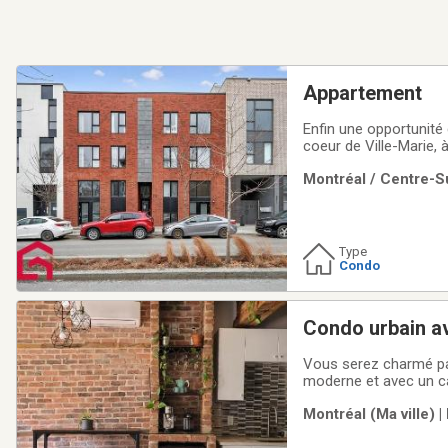
Appartement
Enfin une opportunité
coeur de Ville-Marie,
en pleine revitalisati
Montréal / Centre-Su
avec une excellente g
Type
Condo
Vous serez charmé par ce magnifique condo clé en main, rare opportunité sur le marché dans un immeuble
moderne et avec un cachet unique fait de boiseries et avec un mur de brique intérieur. Grande chambre,
cuisine d'excellente qualité : compt
Montréal (Ma ville) |
salon aire ouverte av