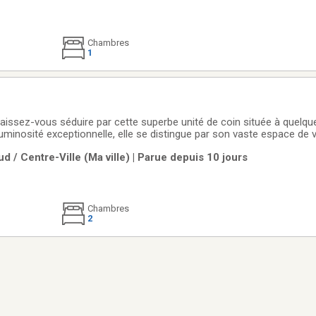
Chambres
1
aissez-vous séduire par cette superbe unité de coin située à quelq
uminosité exceptionnelle, elle se distingue par son vaste espace de vi
nvivial et fonctionnel. Elle comprend deux chambres à coucher, une s
d / Centre-Ville (Ma ville) | Parue depuis 10 jours
salle
Chambres
2