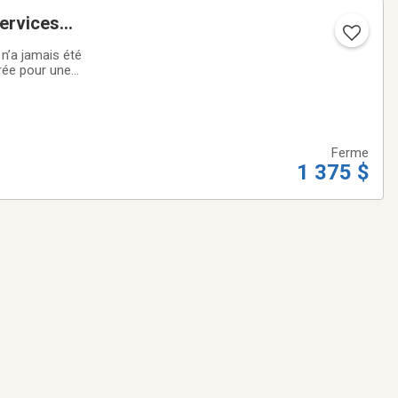
services
’a jamais été
trée pour une
ir photos). Un
Ferme
1 375 $