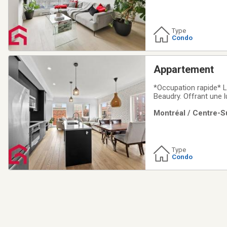
Type
Condo
Appartement
*Occupation rapide* L
Beaudry. Offrant une l
la fois chaleureux, co
Montréal / Centre-Su
complète ainsi qu'une 
Type
Condo