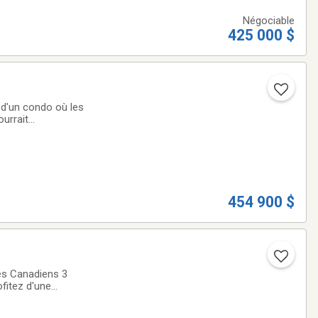
Négociable
425 000 $
u d'un condo où les
urrait
n complètes, une
454 900 $
des Canadiens 3
ofitez d'une
ite harmonie