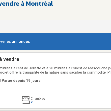
vendre à Montréal
ouvelles annonces
 à vendre
inutes à l'est de Joliette et à 20 minutes à l'ouest de Mascouche pa
rojet offre la tranquillité de la nature sans sacrifier la commodité. P
rvices à proximité sans subir les tracas du trafic. Taxe municipale abo
| Parue depuis 19 jours
ques
Chambres
2