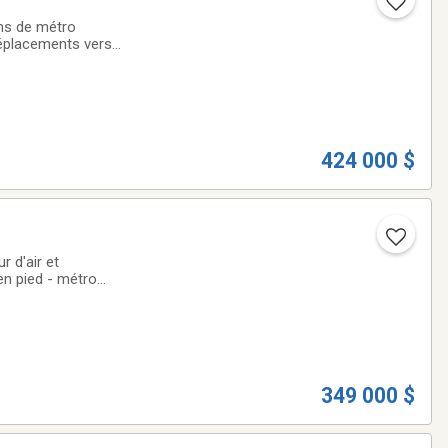
ons de métro
 déplacements vers
 condo
424 000 $
 d'air et
en pied - métro
349 000 $