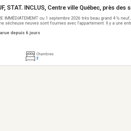
UF, STAT. INCLUS, Centre ville Québec, près des 
un, etc,) Sécuritaire
 IMMÉDIATEMEMT ou 1 septembre 2026 très beau grand 4 ½ neuf, n
une sécheuse neuves sont fournies avec l’appartement. Il y a une en
Il y a une grande cuisine avec salle à manger ouverte sur le salon (vo
arue depuis 6 jours
sud-ouest est très
Chambres
2