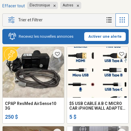
Électronique
Autres
Effacer tout
Trier et Filtrer
Recevez les nouvelles annonces
Activer une alerte
CPAP ResMed AirSense10
$5 USB CABLE A B C MICRO
3G
CAR iPHONE WALL ADAPTER
HUB HDMI NEW
250 $
5 $