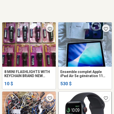
8 MINI FLASHLIGHTS WITH
Ensemble complet Apple
KEYCHAIN BRAND NEW
iPad Air 5e génération 11
CHATEAU
pouces 256 Go Wi-Fi
10 $
530 $
uniquement