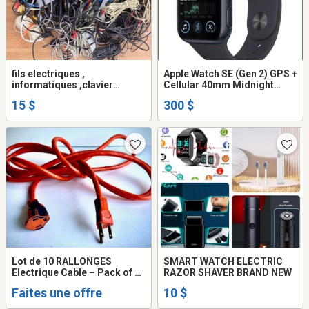
fils electriques ,
Apple Watch SE (Gen 2) GPS +
informatiques ,clavier
Cellular 40mm Midnight
d'ornitateus etc.. les tous à
Aluminum Brand New
15 $
300 $
15$
Lot de 10 RALLONGES
SMART WATCH ELECTRIC
Electrique Cable – Pack of 10
RAZOR SHAVER BRAND NEW
EXTENTION Electric CORDS
Faites une offre
10 $